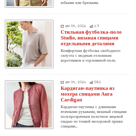
юбками или брюками.
авг 04, 2026
671
Стильная футболка-поло
Studio, вязаная спицами
отдельными деталями
Комфортная футболка свободного
силуэта с модным отложным
воротником и горловиной-поло.
авг 04, 2026
582
Кардиган-паутинка из
мохера спицами Aura
Cardigan
Кардиган-паутинка с длинными
втачными рукавами, вязаный спицами
полупрозрачным полотном лицевой
гладью из тонкой мохеровой пряжи
спицами…