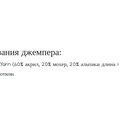
зания джемпера:
arn (60% акрил, 20% мохер, 20% альпака; длина =
мотков;