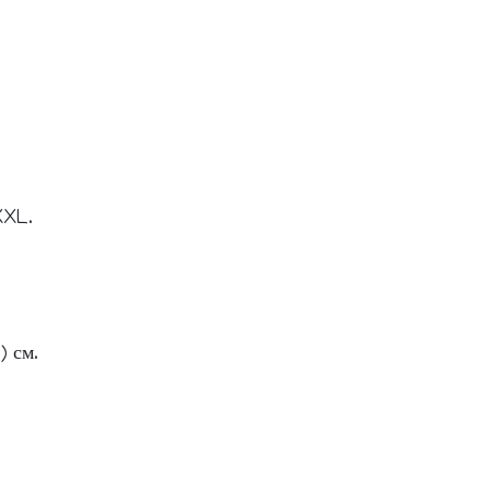
XL.
) см.