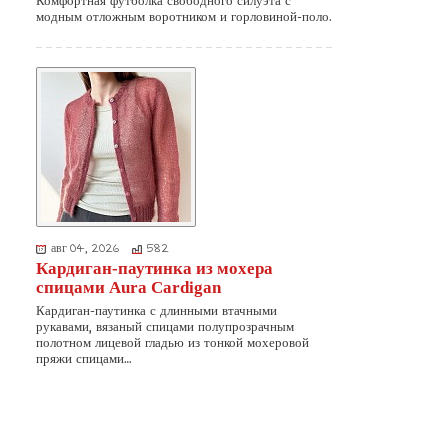
Комфортная футболка свободного силуэта с
модным отложным воротником и горловиной-поло.
авг 04, 2026
582
Кардиган-паутинка из мохера
спицами Aura Cardigan
Кардиган-паутинка с длинными втачными
рукавами, вязаный спицами полупрозрачным
полотном лицевой гладью из тонкой мохеровой
пряжи спицами…